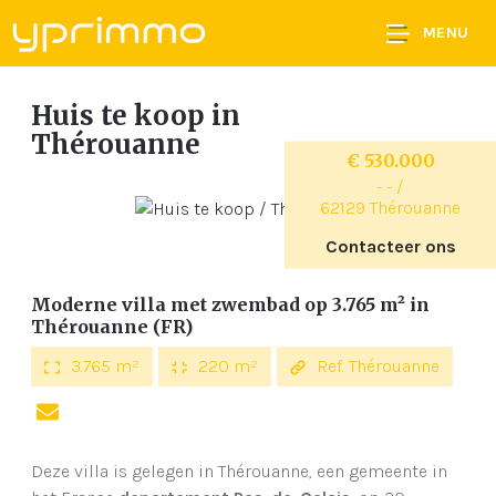
MENU
Huis te koop
in
Thérouanne
€ 530.000
- - /
62129 Thérouanne
Contacteer ons
Moderne villa met zwembad op 3.765 m² in
Thérouanne (FR)
3.765 m²
220 m²
Ref. Thérouanne
Deze villa is gelegen in Thérouanne, een gemeente in