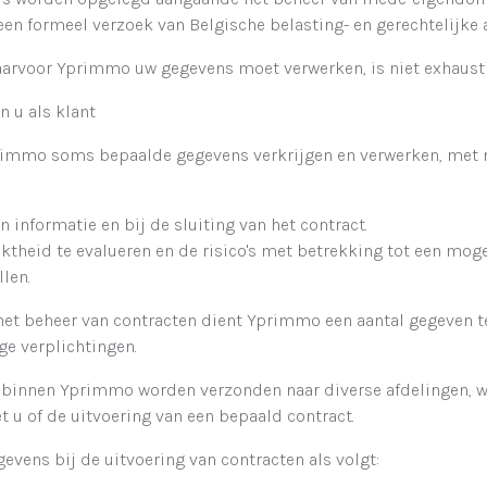
en formeel verzoek van Belgische belasting- en gerechtelijke a
waarvoor Yprimmo uw gegevens moet verwerken, is niet exhausti
 u als klant
Yprimmo soms bepaalde gegevens verkrijgen en verwerken, met
an informatie en bij de sluiting van het contract.
ktheid te evalueren en de risico's met betrekking tot een mogel
len.
 het beheer van contracten dient Yprimmo een aantal gegeven t
e verplichtingen.
 binnen Yprimmo worden verzonden naar diverse afdelingen, w
t u of de uitvoering van een bepaald contract.
ens bij de uitvoering van contracten als volgt: