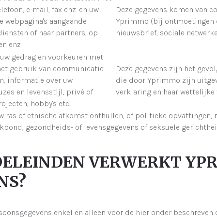
efoon, e-mail, fax enz. en uw
Deze gegevens komen van con
de webpagina's aangaande
Yprimmo (bij ontmoetingen 
iensten of haar partners, op
nieuwsbrief, sociale netwerke
en enz.
 uw gedrag en voorkeuren met
het gebruik van communicatie-
Deze gegevens zijn het gevol
n, informatie over uw
die door Yprimmo zijn uitg
zes en levensstijl, privé of
verklaring en haar wettelijke
ojecten, hobby's etc.
ras of etnische afkomst onthullen, of politieke opvattingen, 
kbond, gezondheids- of levensgegevens of seksuele gerichthe
DOELEINDEN VERWERKT Y
NS?
oonsgegevens enkel en alleen voor de hier onder beschreven 