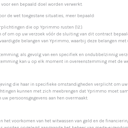
 voor een bepaald doel worden verwerkt.
or de wet toegestane situaties, meer bepaald:
plichtingen die op Yprimmo rusten (12.).
n of om op uw verzoek vóór de sluiting van dit contract bepaal
tvaardigde belangen van Yprimmo, waarbij deze belangen met
stemming, als gevolg van een specifiek en ondubbelzinnig verz
estemming kan u op elk moment in overeenstemming met de wet 
eving die haar in specifieke omstandigheden verplicht om uw
plichtingen kunnen met zich meebrengen dat Yprimmo moet sam
an uw persoonsgegevens aan hen overmaakt.
an het voorkomen van het witwassen van geld en de financierin
icus worden opgelegd aangaande het beheer van mede-eigendo