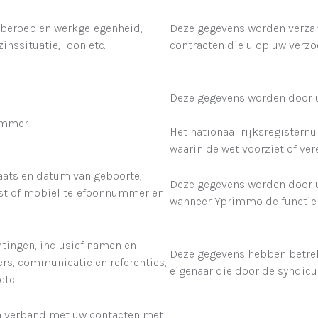
 beroep en werkgelegenheid,
Deze gegevens worden verza
zinssituatie, loon etc.
contracten die u op uw verzoe
Deze gegevens worden door u
ummer
Het nationaal rijksregistern
waarin de wet voorziet of vere
aats en datum van geboorte,
Deze gegevens worden door 
vast of mobiel telefoonnummer en
wanneer Yprimmo de functie 
htingen, inclusief namen en
Deze gegevens hebben betrek
s, communicatie en referenties,
eigenaar die door de syndic
tc.
n verband met uw contacten met