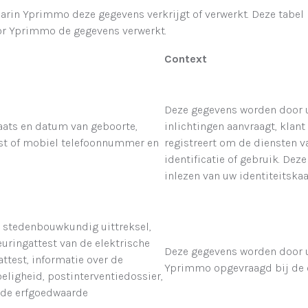
aarin Yprimmo deze gegevens verkrijgt of verwerkt. Deze tab
or Yprimmo de gegevens verwerkt.
Context
Deze gegevens worden door u
aats en datum van geboorte,
inlichtingen aanvraagt, klan
vast of mobiel telefoonnummer en
registreert om de diensten v
identificatie of gebruik. De
inlezen van uw identiteitska
 stedenbouwkundig uittreksel,
uringattest van de elektrische
Deze gegevens worden door u
 attest, informatie over de
Yprimmo opgevraagd bij de o
ligheid, postinterventiedossier,
 de erfgoedwaarde