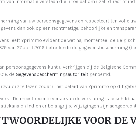
van informatie verstaan die u toelaat om uzelf direct of indi
herming van uw persoonsgegevens en respecteert ten volle uw
evens dan ook op een rechtmatige, behoorlijke en transparant
vens leeft Yprimmo evident de wet na, momenteel de Belgisch
79 van 27 april 2016 betreffende de gegevensbescherming (beter
an persoonsgegevens kunt u verkrijgen bij de Belgische Com
 2018 de
Gegevensbeschermingsautoriteit
genoemd.
rgvuldig te lezen zodat u het beleid van Yprimmo op dit gebie
erkt. De meest recente versie van de verklaring is beschikbaa
tiekanalen indien er belangrijke wijzigingen zijn aangebracht
RANTWOORDELIJKE VOOR DE