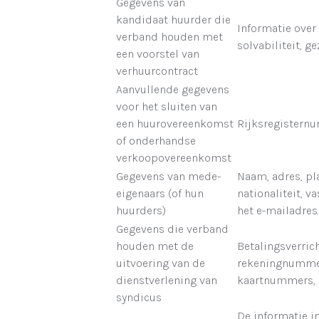
Gegevens van
kandidaat huurder die
Informatie over
verband houden met
solvabiliteit, ge
een voorstel van
verhuurcontract
Aanvullende gegevens
voor het sluiten van
een huurovereenkomst
Rijksregistern
of onderhandse
verkoopovereenkomst
Gegevens van mede-
Naam, adres, pl
eigenaars (of hun
nationaliteit, 
huurders)
het e-mailadres.
Gegevens die verband
houden met de
Betalingsverric
uitvoering van de
rekeningnummer
dienstverlening van
kaartnummers, e
syndicus
De informatie i