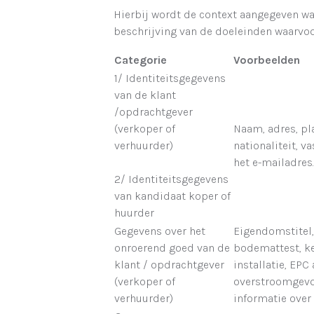
Hierbij wordt de context aangegeven w
beschrijving van de doeleinden waarvo
Categorie
Voorbeelden
1/ Identiteitsgegevens
van de klant
/opdrachtgever
(verkoper of
Naam, adres, pl
verhuurder)
nationaliteit, 
het e-mailadres.
2/ Identiteitsgegevens
van kandidaat koper of
huurder
Gegevens over het
Eigendomstitel,
onroerend goed van de
bodemattest, ke
klant / opdrachtgever
installatie, EPC
(verkoper of
overstroomgevoe
verhuurder)
informatie over