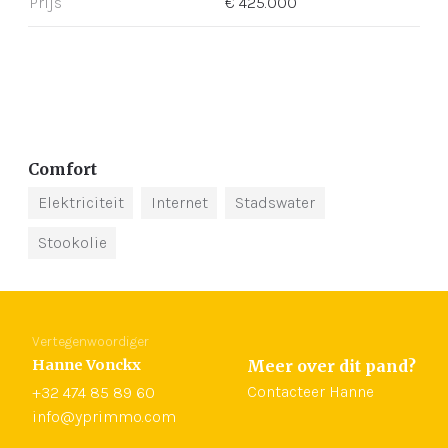
Prijs
€ 425.000
Comfort
Elektriciteit
Internet
Stadswater
Stookolie
Vertegenwoordiger
Hanne Vonckx
Meer over dit pand?
Contacteer Hanne
+32 474 85 89 60
info@yprimmo.com