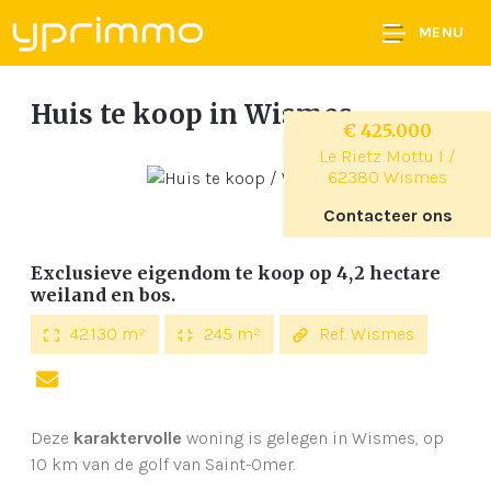
MENU
Huis te koop
in Wismes
€ 425.000
Le Rietz Mottu 1 /
62380 Wismes
Contacteer ons
Exclusieve eigendom te koop op 4,2 hectare
weiland en bos.
42.130 m²
245 m²
Ref. Wismes
Deze
karaktervolle
woning is gelegen in Wismes, op
10 km van de golf van Saint-Omer.