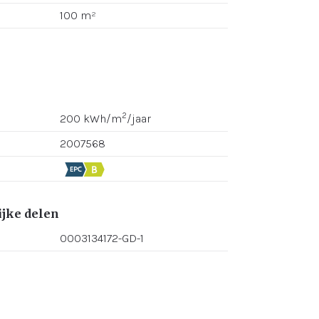
100 m²
2
200 kWh/m
/jaar
2007568
jke delen
0003134172-GD-1