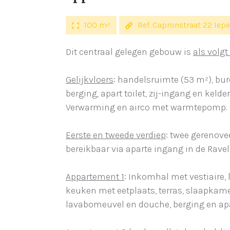
100 m²
Ref. Capronstraat 22 Iepe
Dit centraal gelegen gebouw is
als volgt
Gelijkvloers
: handelsruimte (53 m²), bu
berging, apart toilet, zij-ingang en kelder
Verwarming en airco met warmtepomp. E
Eerste en tweede verdiep
: twee gerenov
bereikbaar via aparte ingang in de Raveli
Appartement 1
: Inkomhal met vestiaire, 
keuken met eetplaats, terras, slaapka
lavabomeuvel en douche, berging en apart