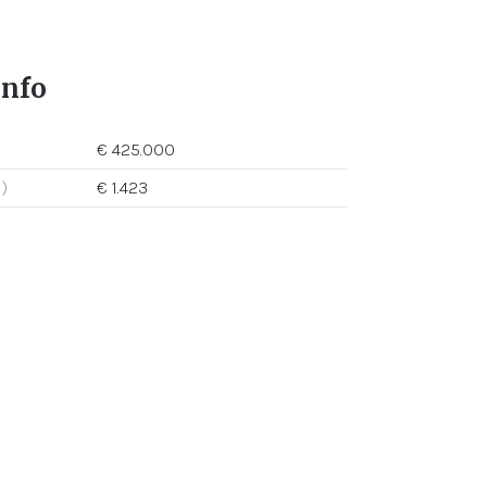
info
€ 425.000
)
€ 1.423