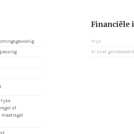
Financiële 
romingsgevoelig
Prijs
epassing
KI (niet geïndexeerd
d
lijke
regel of
e maatregel
nd