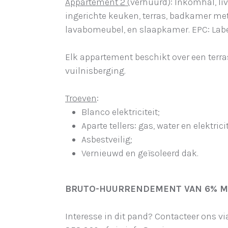
Appartement 2 (
verhuurd): Inkomhal, li
ingerichte keuken, terras, badkamer met
lavabomeubel, en slaapkamer. EPC: Labe
Elk appartement beschikt over een terras
vuilnisberging.
Troeven
:
Blanco elektriciteit;
Aparte tellers: gas, water en elektricit
Asbestveilig;
Vernieuwd en geïsoleerd dak.
BRUTO-HUURRENDEMENT VAN 6% MO
Interesse in dit pand? Contacteer ons 