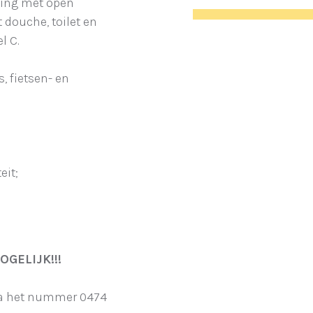
ving met open
 douche, toilet en
l C.
, fietsen- en
eit;
GELIJK!!!
via het nummer 0474