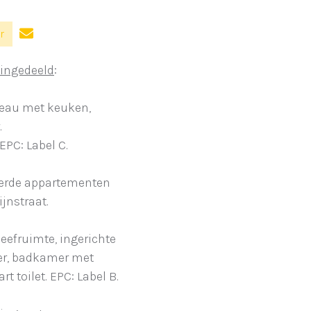
r
 ingedeeld
:
reau met keuken,
.
PC: Label C.
eerde appartementen
jnstraat.
leefruimte, ingerichte
mer, badkamer met
 toilet. EPC: Label B.