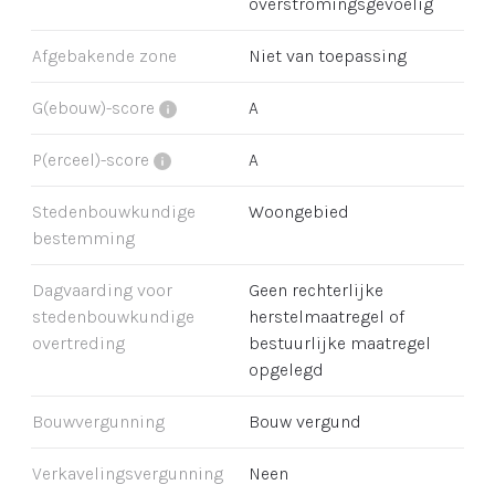
overstromingsgevoelig
Afgebakende zone
Niet van toepassing
G(ebouw)-score
A
P(erceel)-score
A
Stedenbouwkundige
Woongebied
bestemming
Dagvaarding voor
Geen rechterlijke
stedenbouwkundige
herstelmaatregel of
overtreding
bestuurlijke maatregel
opgelegd
Bouwvergunning
Bouw vergund
Verkavelingsvergunning
Neen