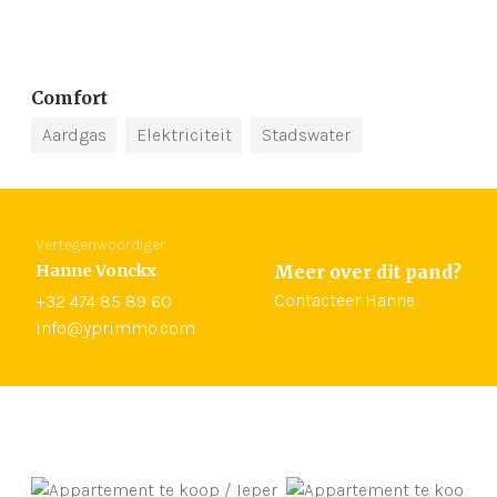
Comfort
Aardgas
Elektriciteit
Stadswater
Vertegenwoordiger
Hanne Vonckx
Meer over dit pand?
Contacteer Hanne
+32 474 85 89 60
info@yprimmo.com